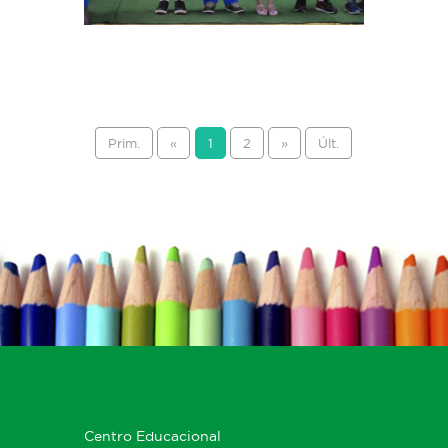
Prim.
«
1
2
»
Últ.
Centro Educacional