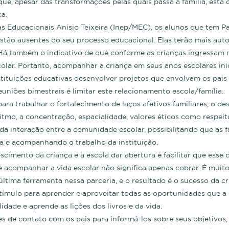
e, apesar das transformações pelas quais passa a família, esta 
a.
s Educacionais Anísio Teixeira (Inep/MEC), os alunos que tem Pa
estão ausentes do seu processo educacional. Elas terão mais a
á também o indicativo de que conforme as crianças ingressam na
olar. Portanto, acompanhar a criança em seus anos escolares inic
stituições educativas desenvolver projetos que envolvam os pais 
uniões bimestrais é limitar este relacionamento escola/família.
ra trabalhar o fortalecimento de laços afetivos familiares, o d
mo, a concentração, espacialidade, valores éticos como respeito
a interação entre a comunidade escolar, possibilitando que as f
ra e acompanhando o trabalho da instituição.
imento da criança e a escola dar abertura e facilitar que esse 
 acompanhar a vida escolar não significa apenas cobrar. É muito m
 última ferramenta nessa parceria, e o resultado é o sucesso da 
stímulo para aprender e aproveitar todas as oportunidades que a 
ade e aprende as lições dos livros e da vida.
es de contato com os pais para informá-los sobre seus objetivos,