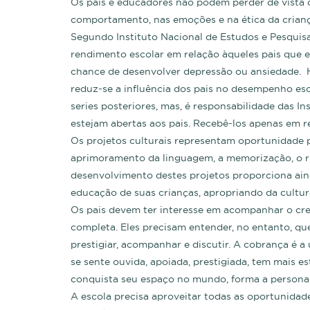
Os pais e educadores não podem perder de vista qu
comportamento, nas emoções e na ética da crianç
Segundo Instituto Nacional de Estudos e Pesquisa
rendimento escolar em relação àqueles pais que 
chance de desenvolver depressão ou ansiedade. H
reduz-se a influência dos pais no desempenho esc
series posteriores, mas, é responsabilidade das In
estejam abertas aos pais. Recebê-los apenas em re
Os projetos culturais representam oportunidade pa
aprimoramento da linguagem, a memorização, o rit
desenvolvimento destes projetos proporciona aind
educação de suas crianças, apropriando da cultu
Os pais devem ter interesse em acompanhar o cresc
completa. Eles precisam entender, no entanto, que
prestigiar, acompanhar e discutir. A cobrança é a
se sente ouvida, apoiada, prestigiada, tem mais e
conquista seu espaço no mundo, forma a personalid
A escola precisa aproveitar todas as oportunidad