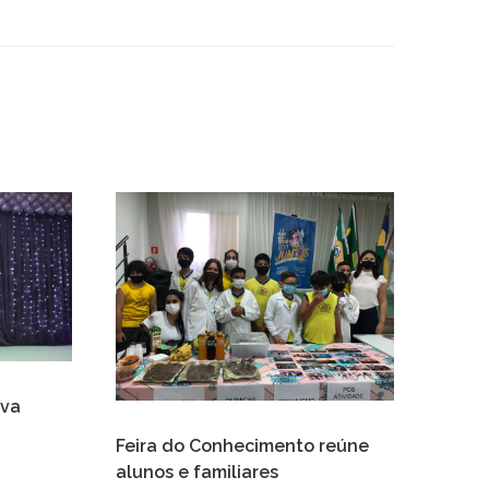
iva
Colôn
Feira do Conhecimento reúne
alunos e familiares