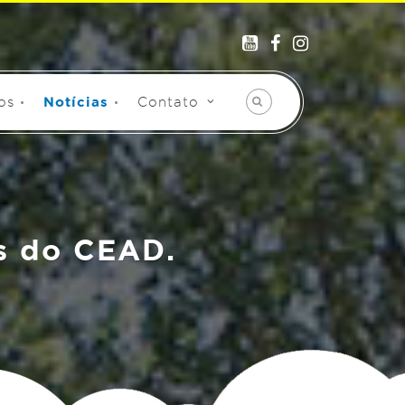
os
Notícias
Contato
s do CEAD.